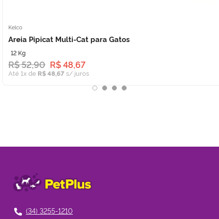
Kelco
Areia Pipicat Multi-Cat para Gatos
12 Kg
R$ 52,90
R$ 48,67
Até 1x de
R$ 48,67
s/ juros
(34) 3255-1210