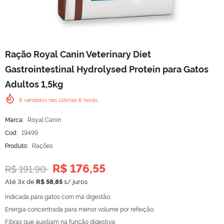
Ração Royal Canin Veterinary Diet
Gastrointestinal Hydrolysed Protein para Gatos
Adultos 1,5kg
6
vendidos nas últimas
6
horas
Marca:
Royal Canin
Cod:
19499
Produto:
Rações
R$ 176,55
R$ 191,90
Até 3x de
R$ 58,85
s/ juros
Indicada para gatos com má digestão;
Energia concentrada para menor volume por refeição;
Fibras que auxiliam na função digestiva;